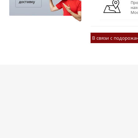
доставку
Про
нах
Мос
В связи с подорожа