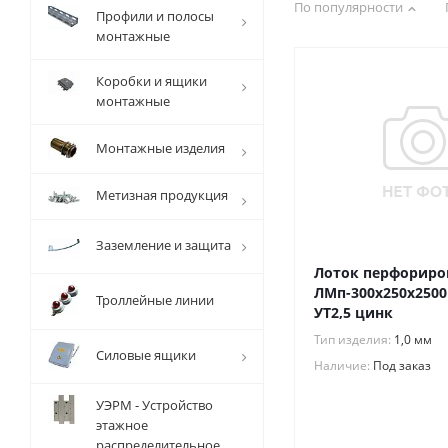
По популярности
Профили и полосы
монтажные
Коробки и ящики
монтажные
Монтажные изделия
Метизная продукция
Заземление и защита
Лоток перфорир
ЛМп-300х250х2500
Троллейные линии
УТ2,5 цинк
Тип изделия:
1,0 мм
Силовые ящики
Наличие:
Под заказ
УЭРМ - Устройство
этажное
распределительное