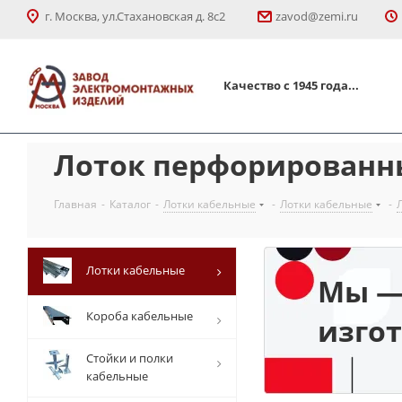
г. Москва, ул.Стахановская д. 8с2
zavod@zemi.ru
Качество с 1945 года...
Лоток перфорированны
Главная
-
Каталог
-
Лотки кабельные
-
Лотки кабельные
-
Лотки кабельные
Мы —
Короба кабельные
изго
Стойки и полки
кабельные