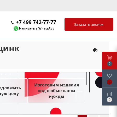
+7 499 742-77-77
Заказать звонок
Написать в WhatsApp
 цинк
0
0
Изготовим изделия
редложить
под любые ваши
шую цену
нужды
0