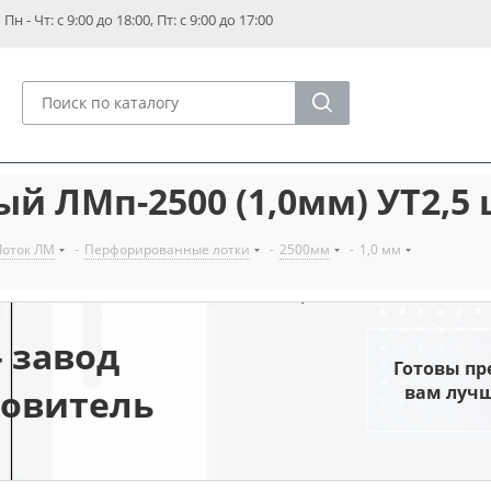
Пн - Чт: с 9:00 до 18:00, Пт: с 9:00 до 17:00
й ЛМп-2500 (1,0мм) УТ2,5
Лоток ЛМ
-
Перфорированные лотки
-
2500мм
-
1,0 мм
 завод
Готовы п
товитель
вам луч