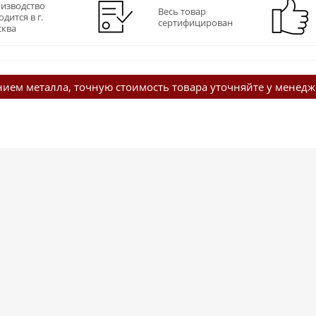
изводство
Весь товар
одится в г.
сертифицирован
ква
нием металла, точную стоимость товара уточняйте у менед