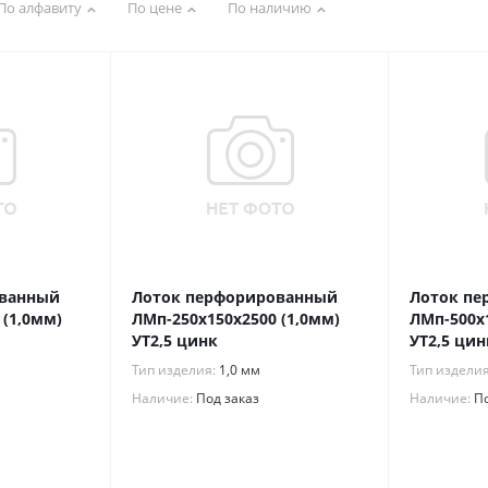
По алфавиту
По цене
По наличию
ованный
Лоток перфорированный
Лоток пе
 (1,0мм)
ЛМп-250х150х2500 (1,0мм)
ЛМп-500х1
УТ2,5 цинк
УТ2,5 цин
Тип изделия:
1,0 мм
Тип издели
Наличие:
Под заказ
Наличие:
По